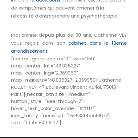
de symptômes qui peuvent amener à la
nécessité d’entreprendre une psychothérapie.
Praticienne depuis plus de 30 ans, Catherine VEY
vous reçoit dans son
cabinet dans le 13eme
arrondissement
[nectar_gmap zoom="10" size="150"
map_center_lat="48.835327"
map_center_lng="2.369950"
map_markers="48.835327| 2.369950| Catherine
ROLLET-VEY, 47 Boulevard Vincent Auriol, 75013
Paris"][nectar_btn size="medium"
button_style="see-through-2"
hover_text_color_override="#ffffff"
icon_family="none" url="tel:+33145840672"
text="01 45 84 06 72"]