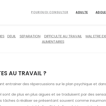
POURQUOI CONSULTER
ADULTE
ADOL
IES
DEUIL
SEPARATION
DIFFICULTE AU TRAVAIL
MAL ETRE EX
ALIMENTAIRES
ES AU TRAVAIL ?
ant entrainer des répercussions sur le plan psychique et dans
l sont de plus en plus aigues et se traduisent par des sensatio
 tâches à réaliser se présentant souvent comme insurmontab