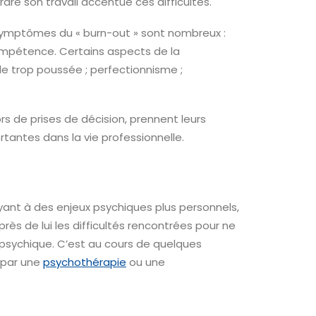
dre son travail accentue ces difficultés.
 symptômes du « burn-out » sont nombreux :
compétence. Certains aspects de la
le trop poussée ; perfectionnisme ;
rs de prises de décision, prennent leurs
tantes dans la vie professionnelle.
voyant à des enjeux psychiques plus personnels,
rès de lui les difficultés rencontrées pour ne
 psychique. C’est au cours de quelques
e par une
psychothérapie
ou une