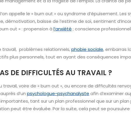
 management et à la fragilité de l’emploi. La crainte de per
 l’on appelle le « burn out » ou syndrome d’épuisement. Les
, démotivation, baisse de l’estime de soi, sentiment d’in
burn out » : propension à
l’anxiété
; conscience professionnel
e travail, problèmes relationnels,
phobie sociale
, embarras lo
ctifs plus personnels, tout en ayant des conséquences impor
S DE DIFFICULTÉS AU TRAVAIL ?
 travail, voire de « burn out », ou encore de difficultés ren
 auprès d’un
psychologue-psychanalyste
afin d’examiner aup
mportantes, tant sur un plan professionnel que sur un plan
ion peut être évaluée. Par la suite, cela peut se poursuivr