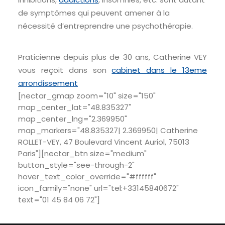
de symptômes qui peuvent amener à la
nécessité d’entreprendre une psychothérapie.
Praticienne depuis plus de 30 ans, Catherine VEY
vous reçoit dans son
cabinet dans le 13eme
arrondissement
[nectar_gmap zoom="10" size="150"
map_center_lat="48.835327"
map_center_lng="2.369950"
map_markers="48.835327| 2.369950| Catherine
ROLLET-VEY, 47 Boulevard Vincent Auriol, 75013
Paris"][nectar_btn size="medium"
button_style="see-through-2"
hover_text_color_override="#ffffff"
icon_family="none" url="tel:+33145840672"
text="01 45 84 06 72"]